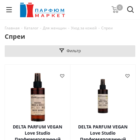
0
Главная
-
Каталог
-
Для женщин
-
Уход за кожей
-
Спреи
Спреи
Фильтр
DELTA PARFUM VEGAN
DELTA PARFUM VEGAN
Love Studio
Love Studio
Парфюмированный
Парфюмированный