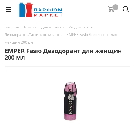
0
Главная
-
Каталог
-
Для женщин
-
Уход за кожей
-
Дезодоранты/Антиперспиранты
-
EMPER Fasio Дезодорант для
женщин 200 мл
EMPER Fasio Дезодорант для женщин
200 мл