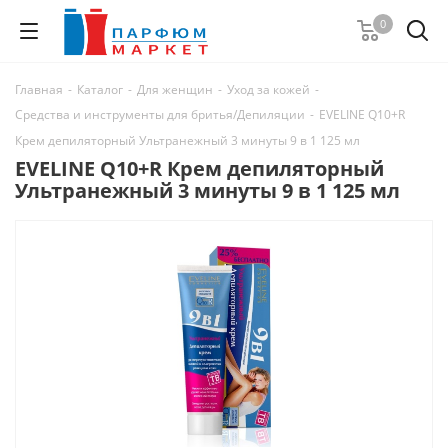
0
Главная
-
Каталог
-
Для женщин
-
Уход за кожей
-
Средства и инструменты для бритья/Депиляции
-
EVELINE Q10+R
Крем депиляторный Ультранежный 3 минуты 9 в 1 125 мл
EVELINE Q10+R Крем депиляторный
Ультранежный 3 минуты 9 в 1 125 мл