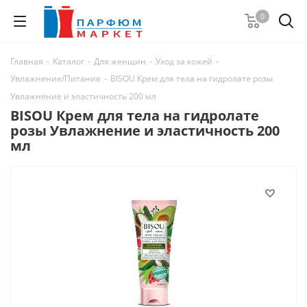
0
Главная
-
Каталог
-
Для женщин
-
Уход за кожей
-
Увлажнение/Питание
-
BISOU Крем для тела на гидролате розы
Увлажнение и эластичность 200 мл
BISOU Крем для тела на гидролате
розы Увлажнение и эластичность 200
мл