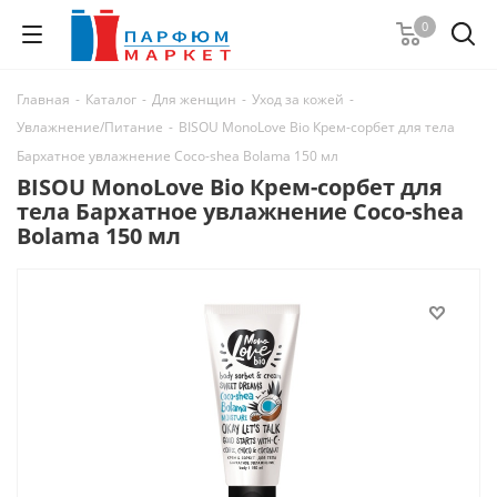
0
Главная
-
Каталог
-
Для женщин
-
Уход за кожей
-
Увлажнение/Питание
-
BISOU MonoLove Bio Крем-сорбет для тела
Бархатное увлажнение Coco-shea Bolama 150 мл
BISOU MonoLove Bio Крем-сорбет для
тела Бархатное увлажнение Coco-shea
Bolama 150 мл