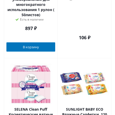
многократного
использования 1 рулон (
50листов)
Есть в наличии
897
₽
106
₽
В корзину
SELENA Clean Puff
SUNLIGHT BABY ECO
Косметические ватные
Влажные Салфетки, 120