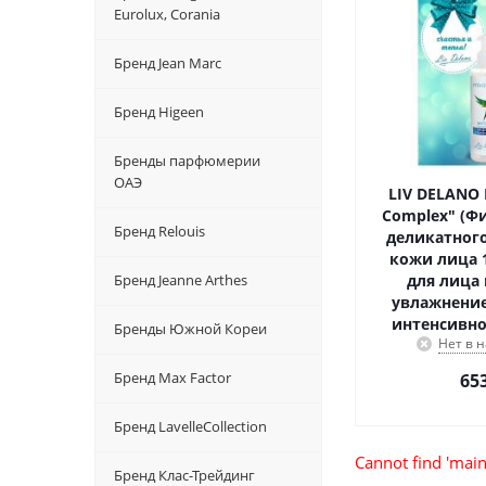
Eurolux, Corania
Бренд Jean Marc
Бренд Higeen
Бренды парфюмерии
ОАЭ
LIV DELANO 
Complex" (Ф
Бренд Relouis
деликатног
кожи лица 
Бренд Jeanne Arthes
для лица
увлажнение
интенсивно
Бренды Южной Кореи
Нет в 
Бренд Max Factor
65
Бренд LavelleCollection
Cannot find 'main
Бренд Клас-Трейдинг