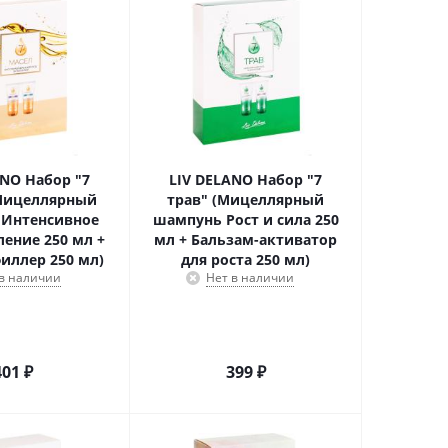
ANO Набор "7
LIV DELANO Набор "7
(Мицеллярный
трав" (Мицеллярный
Интенсивное
шампунь Рост и сила 250
ление 250 мл +
мл + Бальзам-активатор
иллер 250 мл)
для роста 250 мл)
 в наличии
Нет в наличии
401
₽
399
₽