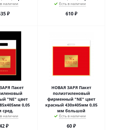
 в наличии
Есть в наличии
535
₽
610
₽
ЗАРЯ Пакет
НОВАЯ ЗАРЯ Пакет
тиленовый
полиэтиленовый
ый "NE" цвет
фирменный "NE" цвет
85х405мм 0,05
красный 430х405мм 0,05
 сред.
мм большой
 в наличии
Есть в наличии
42
₽
60
₽