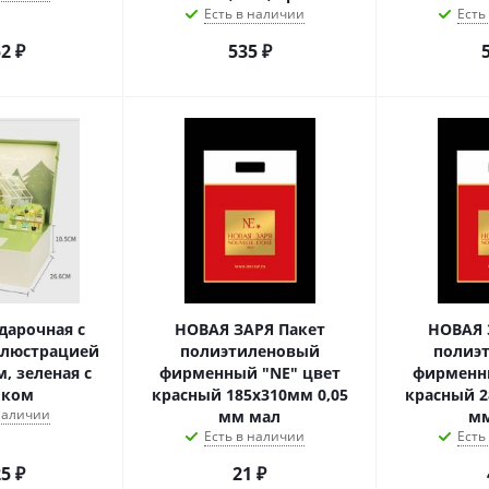
Есть в наличии
Есть
52
₽
535
₽
дарочная с
НОВАЯ ЗАРЯ Пакет
НОВАЯ 
ллюстрацией
полиэтиленовый
полиэ
м, зеленая с
фирменный "NE" цвет
фирменн
иком
красный 185х310мм 0,05
красный 2
 наличии
мм мал
мм
Есть в наличии
Есть
25
₽
21
₽