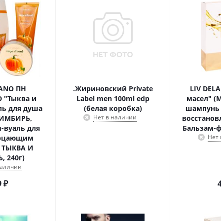
LANO ПН
.Жириновский Private
LIV DEL
 "Тыква и
Label men 100ml edp
масел" 
ль для душа
(белая коробка)
шампунь 
Нет в наличии
 ИМБИРЬ,
восстанов
-вуаль для
Бальзам-ф
Нет
ерцающим
 ТЫКВА И
, 240г)
наличии
9
₽