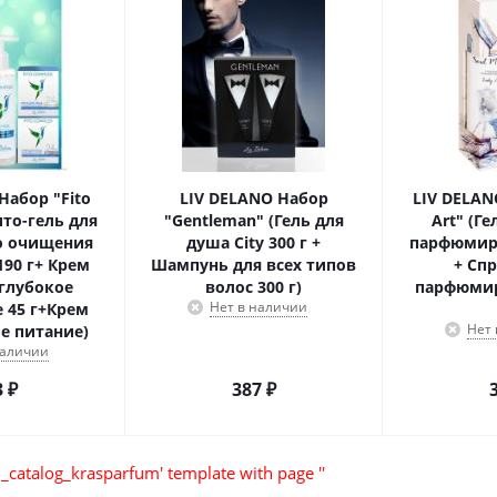
Набор "Fito
LIV DELANO Набор
LIV DELAN
ито-гель для
"Gentleman" (Гель для
Art" (Г
о очищения
душа City 300 г +
парфюмир
190 г+ Крем
Шампунь для всех типов
+ Сп
 глубокое
волос 300 г)
парфюмир
Нет в наличии
 45 г+Крем
Нет
е питание)
наличии
3
₽
387
₽
_catalog_krasparfum' template with page ''