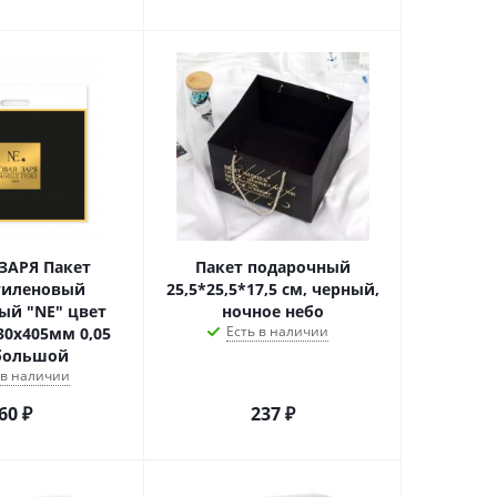
ЗАРЯ Пакет
Пакет подарочный
тиленовый
25,5*25,5*17,5 см, черный,
ый "NE" цвет
ночное небо
Есть в наличии
30х405мм 0,05
большой
 в наличии
60
₽
237
₽