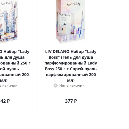
O Набор "Lady
LIV DELANO Набор "Lady
ель для душа
Boss" (Гель для душа
ованный 250 г
парфюмированный Lady
рей-вуаль
Boss 250 г + Спрей-вуаль
ованный 200
парфюмированный 200
мл)
мл)
 в наличии
Нет в наличии
342
₽
377
₽