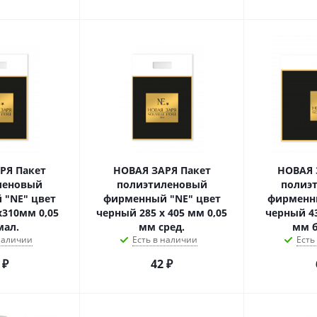
РЯ Пакет
НОВАЯ ЗАРЯ Пакет
НОВАЯ 
леновый
полиэтиленовый
полиэ
 "NE" цвет
фирменный "NE" цвет
фирменн
х310мм 0,05
черный 285 х 405 мм 0,05
черный 4
мал.
мм сред.
мм 
 наличии
Есть в наличии
Есть
₽
42
₽