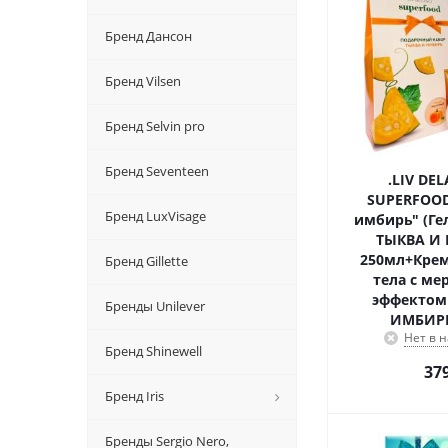
Бренд Дансон
Бренд Vilsen
Бренд Selvin pro
Бренд Seventeen
.LIV DE
SUPERFOOD
Бренд LuxVisage
имбирь" (Ге
ТЫКВА И
250мл+Крем
Бренд Gillette
тела с м
эффектом
Бренды Unilever
ИМБИРЬ
Нет в 
Бренд Shinewell
37
Бренд Iris
Бренды Sergio Nero,