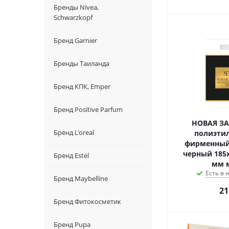
Бренды Nivea,
Schwarzkopf
Бренд Garnier
Бренды Таиланда
Бренд КПК, Emper
Бренд Positive Parfum
НОВАЯ ЗА
Бренд L'oreal
полиэти
фирменный
черный 185
Бренд Estel
мм 
Есть в
Бренд Maybelline
21
Бренд Фитокосметик
Бренд Pupa